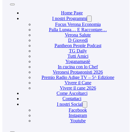
Home Page
I nostri Programmi
Focus Verona Economia
Palla Lunga… E Raccontare…
Verona Salute
D Giovedì
Pantheon People Podcast
TG Daily
Tutti Amici
Yoganamastè
In cucina con lo Chef
Veronesi Protagonisti 2026
Premio Radio Adige TV – 5^ Edizione
Vivere il Cane
Vivere il cane 2026
Come Ascoltarci
Contattaci
I nostri Social
Facebook
Instagram
Youtube