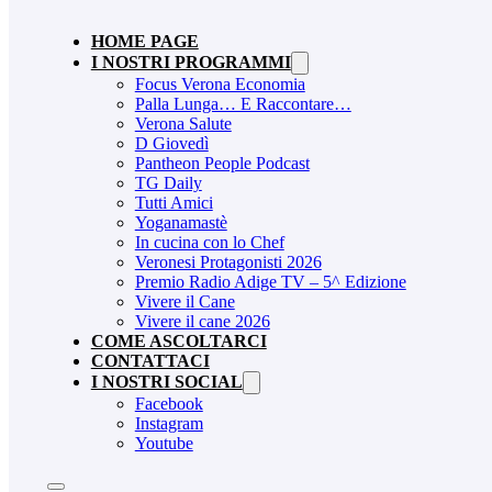
HOME PAGE
I NOSTRI PROGRAMMI
Focus Verona Economia
Palla Lunga… E Raccontare…
Verona Salute
D Giovedì
Pantheon People Podcast
TG Daily
Tutti Amici
Yoganamastè
In cucina con lo Chef
Veronesi Protagonisti 2026
Premio Radio Adige TV – 5^ Edizione
Vivere il Cane
Vivere il cane 2026
COME ASCOLTARCI
CONTATTACI
I NOSTRI SOCIAL
Facebook
Instagram
Youtube