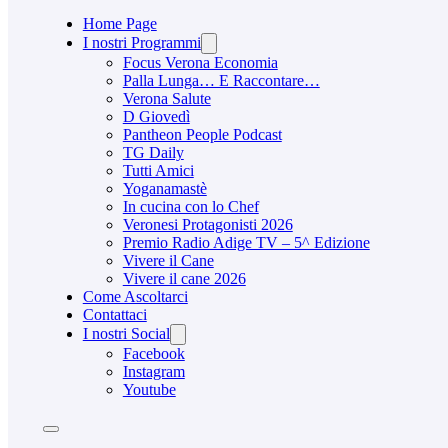
Home Page
I nostri Programmi
Focus Verona Economia
Palla Lunga… E Raccontare…
Verona Salute
D Giovedì
Pantheon People Podcast
TG Daily
Tutti Amici
Yoganamastè
In cucina con lo Chef
Veronesi Protagonisti 2026
Premio Radio Adige TV – 5^ Edizione
Vivere il Cane
Vivere il cane 2026
Come Ascoltarci
Contattaci
I nostri Social
Facebook
Instagram
Youtube