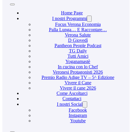
Home Page
I nostri Programmi
Focus Verona Economia
Palla Lunga… E Raccontare…
Verona Salute
D Giovedì
Pantheon People Podcast
TG Daily
Tutti Amici
Yoganamastè
In cucina con lo Chef
Veronesi Protagonisti 2026
Premio Radio Adige TV – 5^ Edizione
Vivere il Cane
Vivere il cane 2026
Come Ascoltarci
Contattaci
I nostri Social
Facebook
Instagram
Youtube