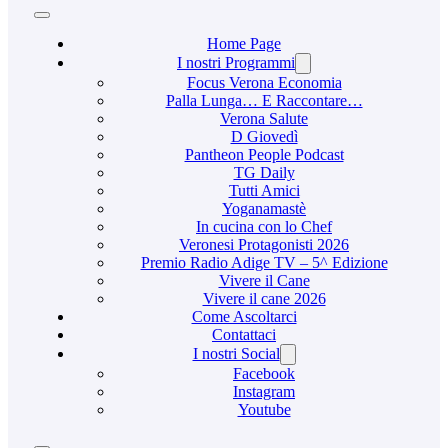
Home Page
I nostri Programmi
Focus Verona Economia
Palla Lunga… E Raccontare…
Verona Salute
D Giovedì
Pantheon People Podcast
TG Daily
Tutti Amici
Yoganamastè
In cucina con lo Chef
Veronesi Protagonisti 2026
Premio Radio Adige TV – 5^ Edizione
Vivere il Cane
Vivere il cane 2026
Come Ascoltarci
Contattaci
I nostri Social
Facebook
Instagram
Youtube