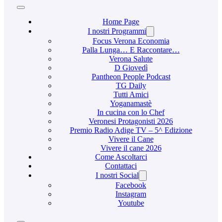
Home Page
I nostri Programmi
Focus Verona Economia
Palla Lunga… E Raccontare…
Verona Salute
D Giovedì
Pantheon People Podcast
TG Daily
Tutti Amici
Yoganamastè
In cucina con lo Chef
Veronesi Protagonisti 2026
Premio Radio Adige TV – 5^ Edizione
Vivere il Cane
Vivere il cane 2026
Come Ascoltarci
Contattaci
I nostri Social
Facebook
Instagram
Youtube