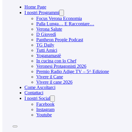
Home Page
I nostri Programmi
Focus Verona Economia
Palla Lunga… E Raccontare…
Verona Salute
D Giovedì
Pantheon People Podcast
TG Daily
Tutti Amici
Yoganamastè
In cucina con lo Chef
Veronesi Protagonisti 2026
Premio Radio Adige TV – 5^ Edizione
Vivere il Cane
Vivere il cane 2026
Come Ascoltarci
Contattaci
I nostri Social
Facebook
Instagram
Youtube