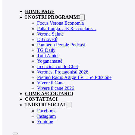
HOME PAGE
I NOSTRI PROGRAMMI
Focus Verona Economia
Palla Lunga… E Raccontare…
Verona Salute
D Giovedì
Pantheon People Podcast
TG Daily
Tutti Amici
Yoganamastè
In cucina con lo Chef
Veronesi Protagonisti 2026
Premio Radio Adige TV – 5^ Edizione
Vivere il Cane
Vivere il cane 2026
COME ASCOLTARCI
CONTATTACI
I NOSTRI SOCIAL
Facebook
Instagram
Youtube