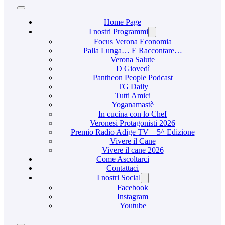
Home Page
I nostri Programmi
Focus Verona Economia
Palla Lunga… E Raccontare…
Verona Salute
D Giovedì
Pantheon People Podcast
TG Daily
Tutti Amici
Yoganamastè
In cucina con lo Chef
Veronesi Protagonisti 2026
Premio Radio Adige TV – 5^ Edizione
Vivere il Cane
Vivere il cane 2026
Come Ascoltarci
Contattaci
I nostri Social
Facebook
Instagram
Youtube