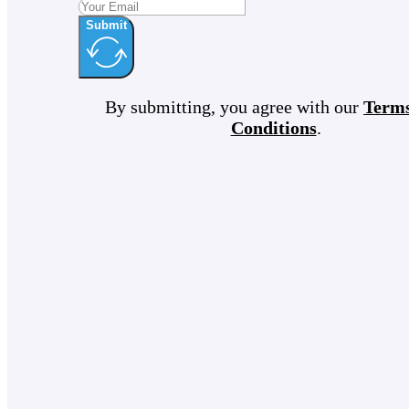
Submit
By submitting, you agree with our
Term
Conditions
.