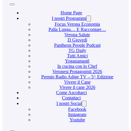
Home Page
I nostri Programmi
Focus Verona Economia
Palla Lunga… E Raccontare…
Verona Salute
D Giovedì
Pantheon People Podcast
TG Daily
Tutti Amici
Yoganamastè
In cucina con lo Chef
Veronesi Protagonisti 2026
Premio Radio Adige TV – 5^ Edizione
Vivere il Cane
Vivere il cane 2026
Come Ascoltarci
Contattaci
I nostri Social
Facebook
Instagram
Youtube