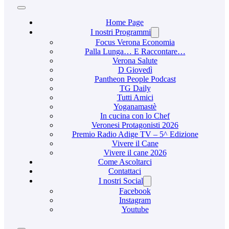
Home Page
I nostri Programmi
Focus Verona Economia
Palla Lunga… E Raccontare…
Verona Salute
D Giovedì
Pantheon People Podcast
TG Daily
Tutti Amici
Yoganamastè
In cucina con lo Chef
Veronesi Protagonisti 2026
Premio Radio Adige TV – 5^ Edizione
Vivere il Cane
Vivere il cane 2026
Come Ascoltarci
Contattaci
I nostri Social
Facebook
Instagram
Youtube