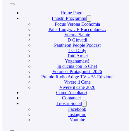
Home Page
I nostri Programmi
Focus Verona Economia
Palla Lunga… E Raccontare…
Verona Salute
D Giovedì
Pantheon People Podcast
TG Daily
Tutti Amici
Yoganamastè
In cucina con lo Chef
Veronesi Protagonisti 2026
Premio Radio Adige TV – 5^ Edizione
Vivere il Cane
Vivere il cane 2026
Come Ascoltarci
Contattaci
I nostri Social
Facebook
Instagram
Youtube