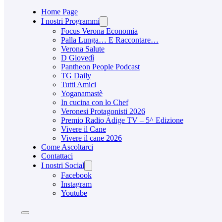
Home Page
I nostri Programmi
Focus Verona Economia
Palla Lunga… E Raccontare…
Verona Salute
D Giovedì
Pantheon People Podcast
TG Daily
Tutti Amici
Yoganamastè
In cucina con lo Chef
Veronesi Protagonisti 2026
Premio Radio Adige TV – 5^ Edizione
Vivere il Cane
Vivere il cane 2026
Come Ascoltarci
Contattaci
I nostri Social
Facebook
Instagram
Youtube