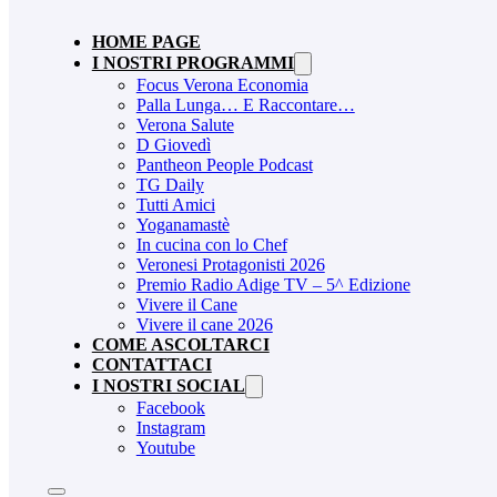
HOME PAGE
I NOSTRI PROGRAMMI
Focus Verona Economia
Palla Lunga… E Raccontare…
Verona Salute
D Giovedì
Pantheon People Podcast
TG Daily
Tutti Amici
Yoganamastè
In cucina con lo Chef
Veronesi Protagonisti 2026
Premio Radio Adige TV – 5^ Edizione
Vivere il Cane
Vivere il cane 2026
COME ASCOLTARCI
CONTATTACI
I NOSTRI SOCIAL
Facebook
Instagram
Youtube