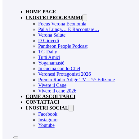
HOME PAGE
I NOSTRI PROGRAMMI
Focus Verona Economia
Palla Lunga… E Raccontare…
Verona Salute
D Giovedì
Pantheon People Podcast
TG Daily
Tutti Amici
Yoganamastè
In cucina con lo Chef
Veronesi Protagonisti 2026
Premio Radio Adige TV – 5^ Edizione
Vivere il Cane
Vivere il cane 2026
COME ASCOLTARCI
CONTATTACI
I NOSTRI SOCIAL
Facebook
Instagram
Youtube