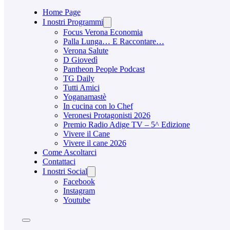
Home Page
I nostri Programmi
Focus Verona Economia
Palla Lunga… E Raccontare…
Verona Salute
D Giovedì
Pantheon People Podcast
TG Daily
Tutti Amici
Yoganamastè
In cucina con lo Chef
Veronesi Protagonisti 2026
Premio Radio Adige TV – 5^ Edizione
Vivere il Cane
Vivere il cane 2026
Come Ascoltarci
Contattaci
I nostri Social
Facebook
Instagram
Youtube