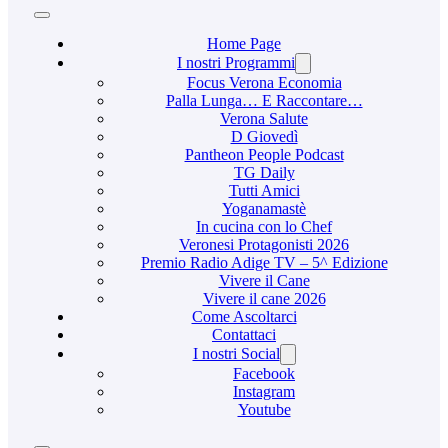
Home Page
I nostri Programmi
Focus Verona Economia
Palla Lunga… E Raccontare…
Verona Salute
D Giovedì
Pantheon People Podcast
TG Daily
Tutti Amici
Yoganamastè
In cucina con lo Chef
Veronesi Protagonisti 2026
Premio Radio Adige TV – 5^ Edizione
Vivere il Cane
Vivere il cane 2026
Come Ascoltarci
Contattaci
I nostri Social
Facebook
Instagram
Youtube