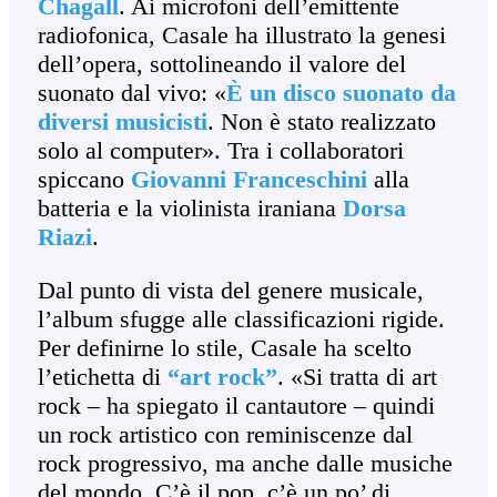
Chagall
. Ai microfoni dell’emittente
radiofonica, Casale ha illustrato la genesi
dell’opera, sottolineando il valore del
suonato dal vivo: «
È un disco suonato da
diversi musicisti
. Non è stato realizzato
solo al computer». Tra i collaboratori
spiccano
Giovanni Franceschini
alla
batteria e la violinista iraniana
Dorsa
Riazi
.
Dal punto di vista del genere musicale,
l’album sfugge alle classificazioni rigide.
Per definirne lo stile, Casale ha scelto
l’etichetta di
“art rock”
. «Si tratta di art
rock – ha spiegato il cantautore – quindi
un rock artistico con reminiscenze dal
rock progressivo, ma anche dalle musiche
del mondo. C’è il pop, c’è un po’ di