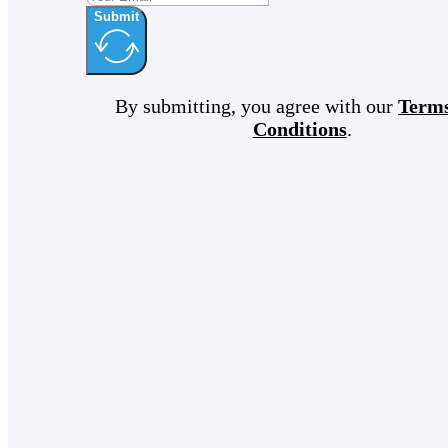
Submit
By submitting, you agree with our
Term
Conditions
.