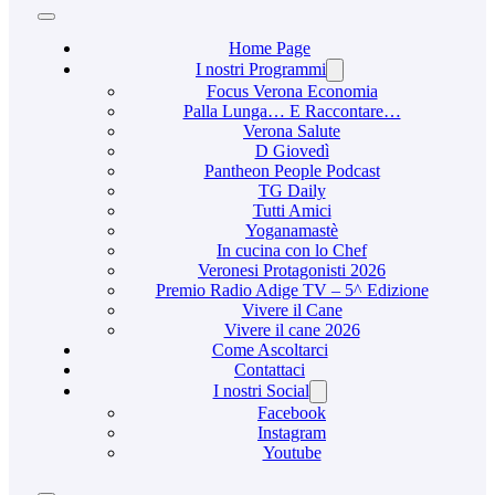
Home Page
I nostri Programmi
Focus Verona Economia
Palla Lunga… E Raccontare…
Verona Salute
D Giovedì
Pantheon People Podcast
TG Daily
Tutti Amici
Yoganamastè
In cucina con lo Chef
Veronesi Protagonisti 2026
Premio Radio Adige TV – 5^ Edizione
Vivere il Cane
Vivere il cane 2026
Come Ascoltarci
Contattaci
I nostri Social
Facebook
Instagram
Youtube