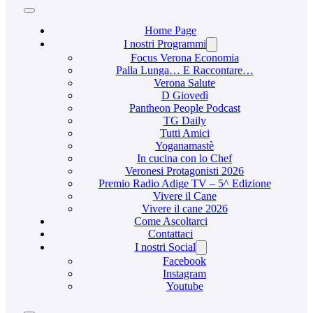
Home Page
I nostri Programmi
Focus Verona Economia
Palla Lunga… E Raccontare…
Verona Salute
D Giovedì
Pantheon People Podcast
TG Daily
Tutti Amici
Yoganamastè
In cucina con lo Chef
Veronesi Protagonisti 2026
Premio Radio Adige TV – 5^ Edizione
Vivere il Cane
Vivere il cane 2026
Come Ascoltarci
Contattaci
I nostri Social
Facebook
Instagram
Youtube