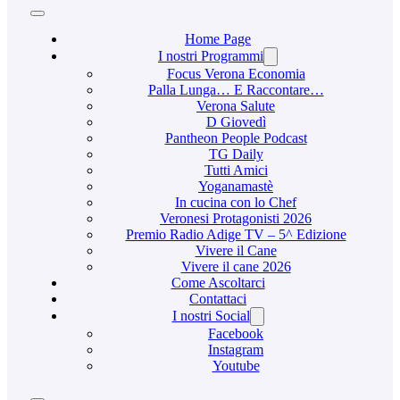
Home Page
I nostri Programmi
Focus Verona Economia
Palla Lunga… E Raccontare…
Verona Salute
D Giovedì
Pantheon People Podcast
TG Daily
Tutti Amici
Yoganamastè
In cucina con lo Chef
Veronesi Protagonisti 2026
Premio Radio Adige TV – 5^ Edizione
Vivere il Cane
Vivere il cane 2026
Come Ascoltarci
Contattaci
I nostri Social
Facebook
Instagram
Youtube