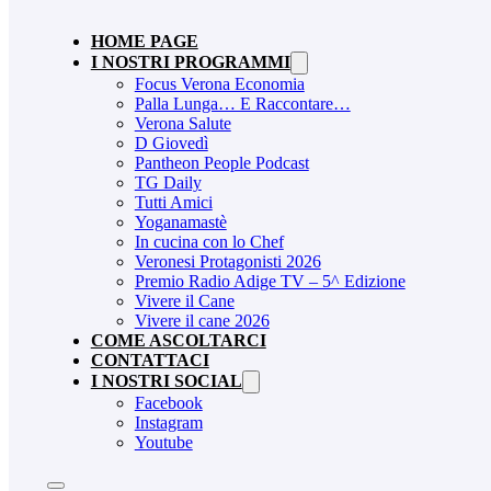
HOME PAGE
I NOSTRI PROGRAMMI
Focus Verona Economia
Palla Lunga… E Raccontare…
Verona Salute
D Giovedì
Pantheon People Podcast
TG Daily
Tutti Amici
Yoganamastè
In cucina con lo Chef
Veronesi Protagonisti 2026
Premio Radio Adige TV – 5^ Edizione
Vivere il Cane
Vivere il cane 2026
COME ASCOLTARCI
CONTATTACI
I NOSTRI SOCIAL
Facebook
Instagram
Youtube