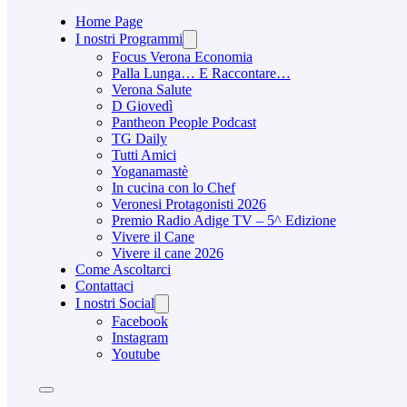
Home Page
I nostri Programmi
Focus Verona Economia
Palla Lunga… E Raccontare…
Verona Salute
D Giovedì
Pantheon People Podcast
TG Daily
Tutti Amici
Yoganamastè
In cucina con lo Chef
Veronesi Protagonisti 2026
Premio Radio Adige TV – 5^ Edizione
Vivere il Cane
Vivere il cane 2026
Come Ascoltarci
Contattaci
I nostri Social
Facebook
Instagram
Youtube