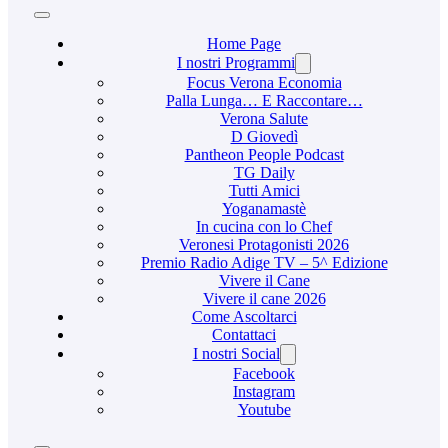
Home Page
I nostri Programmi
Focus Verona Economia
Palla Lunga… E Raccontare…
Verona Salute
D Giovedì
Pantheon People Podcast
TG Daily
Tutti Amici
Yoganamastè
In cucina con lo Chef
Veronesi Protagonisti 2026
Premio Radio Adige TV – 5^ Edizione
Vivere il Cane
Vivere il cane 2026
Come Ascoltarci
Contattaci
I nostri Social
Facebook
Instagram
Youtube