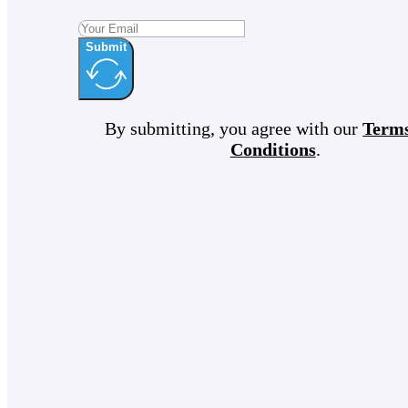
Submit
By submitting, you agree with our
Term
Conditions
.