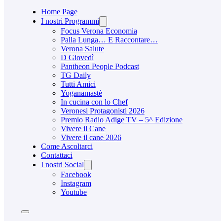
Home Page
I nostri Programmi
Focus Verona Economia
Palla Lunga… E Raccontare…
Verona Salute
D Giovedì
Pantheon People Podcast
TG Daily
Tutti Amici
Yoganamastè
In cucina con lo Chef
Veronesi Protagonisti 2026
Premio Radio Adige TV – 5^ Edizione
Vivere il Cane
Vivere il cane 2026
Come Ascoltarci
Contattaci
I nostri Social
Facebook
Instagram
Youtube