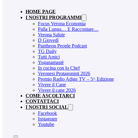
HOME PAGE
I NOSTRI PROGRAMMI
Focus Verona Economia
Palla Lunga… E Raccontare…
Verona Salute
D Giovedì
Pantheon People Podcast
TG Daily
Tutti Amici
Yoganamastè
In cucina con lo Chef
Veronesi Protagonisti 2026
Premio Radio Adige TV – 5^ Edizione
Vivere il Cane
Vivere il cane 2026
COME ASCOLTARCI
CONTATTACI
I NOSTRI SOCIAL
Facebook
Instagram
Youtube