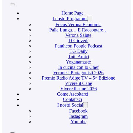
Home Page
I nostri Programmi
Focus Verona Economia
Palla Lunga… E Raccontare…
Verona Salute
D Giovedì
Pantheon People Podcast
TG Daily
Tutti Amici
Yoganamastè
In cucina con lo Chef
Veronesi Protagonisti 2026
Premio Radio Adige TV – 5^ Edizione
Vivere il Cane
Vivere il cane 2026
Come Ascoltarci
Contattaci
I nostri Social
Facebook
Instagram
Youtube