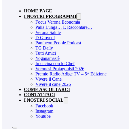
HOME PAGE
I NOSTRI PROGRAMMI
Focus Verona Economia
Palla Lunga… E Raccontare…
Verona Salute
D Giovedì
Pantheon People Podcast
TG Daily
Tutti Amici
Yoganamastè
In cucina con lo Chef
Veronesi Protagonisti 2026
Premio Radio Adige TV – 5^ Edizione
Vivere il Cane
Vivere il cane 2026
COME ASCOLTARCI
CONTATTACI
I NOSTRI SOCIAL
Facebook
Instagram
Youtube