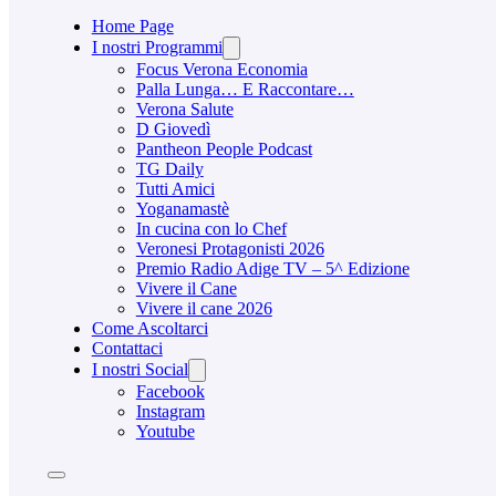
Home Page
I nostri Programmi
Focus Verona Economia
Palla Lunga… E Raccontare…
Verona Salute
D Giovedì
Pantheon People Podcast
TG Daily
Tutti Amici
Yoganamastè
In cucina con lo Chef
Veronesi Protagonisti 2026
Premio Radio Adige TV – 5^ Edizione
Vivere il Cane
Vivere il cane 2026
Come Ascoltarci
Contattaci
I nostri Social
Facebook
Instagram
Youtube