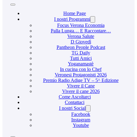
Home Page
I nostri Programmi
Focus Verona Economia
Palla Lunga… E Raccontare…
Verona Salute
D Giovedì
Pantheon People Podcast
TG Daily
Tutti Amici
Yoganamastè
In cucina con lo Chef
Veronesi Protagonisti 2026
Premio Radio Adige TV – 5^ Edizione
Vivere il Cane
Vivere il cane 2026
Come Ascoltarci
Contattaci
I nostri Social
Facebook
Instagram
Youtube