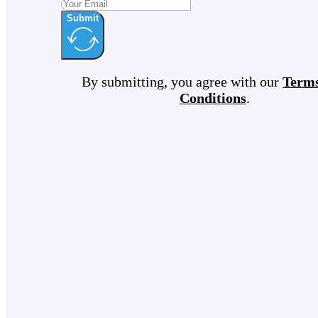
Submit
By submitting, you agree with our
Term
Conditions
.