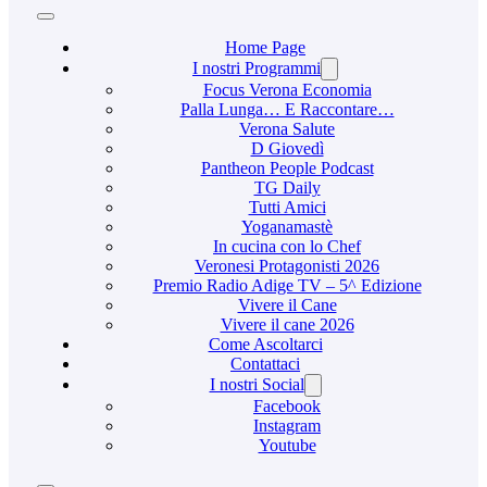
Home Page
I nostri Programmi
Focus Verona Economia
Palla Lunga… E Raccontare…
Verona Salute
D Giovedì
Pantheon People Podcast
TG Daily
Tutti Amici
Yoganamastè
In cucina con lo Chef
Veronesi Protagonisti 2026
Premio Radio Adige TV – 5^ Edizione
Vivere il Cane
Vivere il cane 2026
Come Ascoltarci
Contattaci
I nostri Social
Facebook
Instagram
Youtube