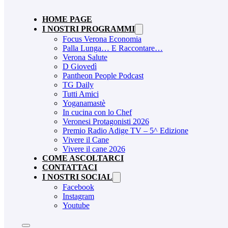
HOME PAGE
I NOSTRI PROGRAMMI
Focus Verona Economia
Palla Lunga… E Raccontare…
Verona Salute
D Giovedì
Pantheon People Podcast
TG Daily
Tutti Amici
Yoganamastè
In cucina con lo Chef
Veronesi Protagonisti 2026
Premio Radio Adige TV – 5^ Edizione
Vivere il Cane
Vivere il cane 2026
COME ASCOLTARCI
CONTATTACI
I NOSTRI SOCIAL
Facebook
Instagram
Youtube