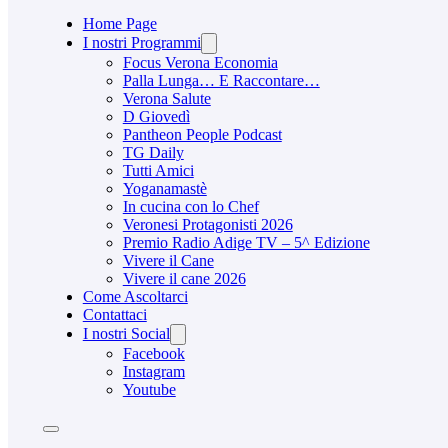
Home Page
I nostri Programmi
Focus Verona Economia
Palla Lunga… E Raccontare…
Verona Salute
D Giovedì
Pantheon People Podcast
TG Daily
Tutti Amici
Yoganamastè
In cucina con lo Chef
Veronesi Protagonisti 2026
Premio Radio Adige TV – 5^ Edizione
Vivere il Cane
Vivere il cane 2026
Come Ascoltarci
Contattaci
I nostri Social
Facebook
Instagram
Youtube