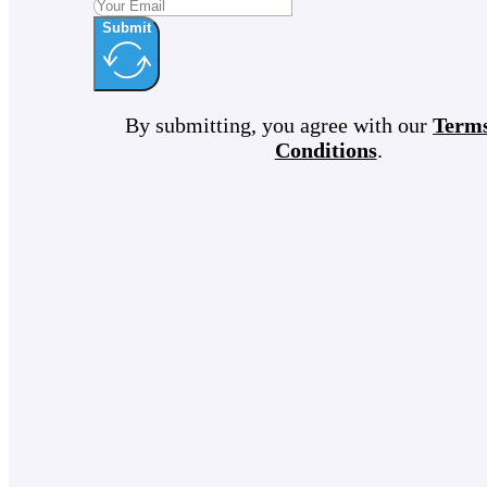
Submit
By submitting, you agree with our
Term
Conditions
.