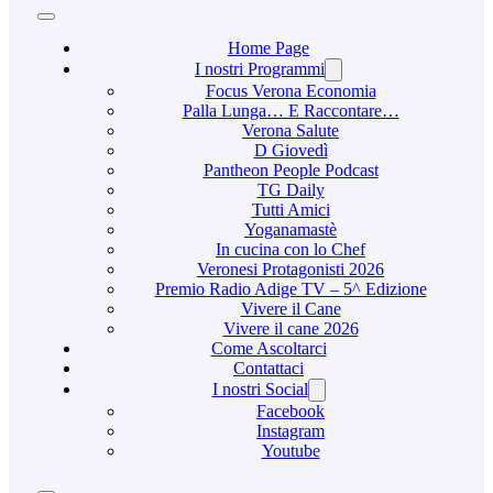
Home Page
I nostri Programmi
Focus Verona Economia
Palla Lunga… E Raccontare…
Verona Salute
D Giovedì
Pantheon People Podcast
TG Daily
Tutti Amici
Yoganamastè
In cucina con lo Chef
Veronesi Protagonisti 2026
Premio Radio Adige TV – 5^ Edizione
Vivere il Cane
Vivere il cane 2026
Come Ascoltarci
Contattaci
I nostri Social
Facebook
Instagram
Youtube